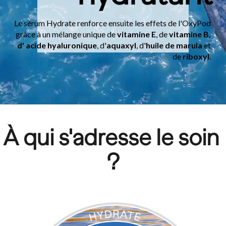
Le sérum Hydrate renforce ensuite les effets de l'OxyPod 
grâce à un mélange unique de 
vitamine E
, de 
vitamine B, 
d'
acide hyaluronique
, d'
aquaxyl
, d'
huile de marula
 et 
de 
riboxyl
. 
À qui s'adresse le soin 
?