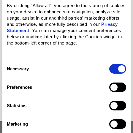
By clicking “Allow all”, you agree to the storing of cookies 
on your device to enhance site navigation, analyze site 
usage, assist in our and third parties’ marketing efforts 
and otherwise, as more fully described in our 
Privacy 
Statement
. You can manage your consent preferences 
below or anytime later by clicking the Cookies widget in 
the bottom-left corner of the page.
C
Necessary
o
n
s
Preferences
e
n
t
Statistics
S
e
Marketing
l