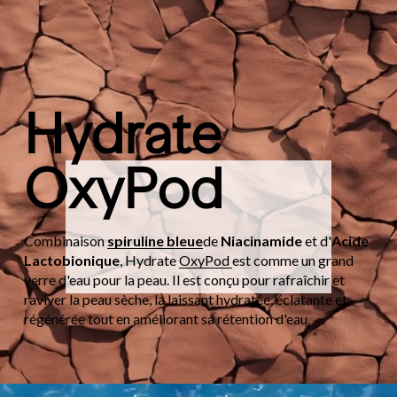
Hydrate 
OxyPod
Combinaison 
spiruline bleue
de 
Niacinamide
 et d'
Acide 
Lactobionique
, Hydrate 
OxyPod
est comme un grand 
verre d'eau pour la peau. Il est conçu pour rafraîchir et 
raviver la peau sèche, la laissant hydratée, éclatante et 
régénérée tout en améliorant sa rétention d'eau.