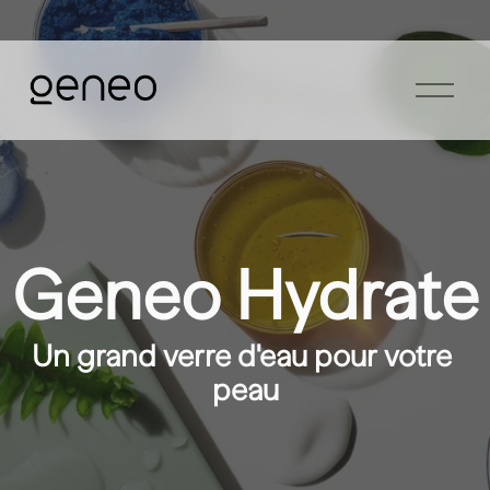
O
u
v
r
i
r
l
e
m
Geneo Hydrate
e
n
u
Un grand verre d'eau pour votre 
peau