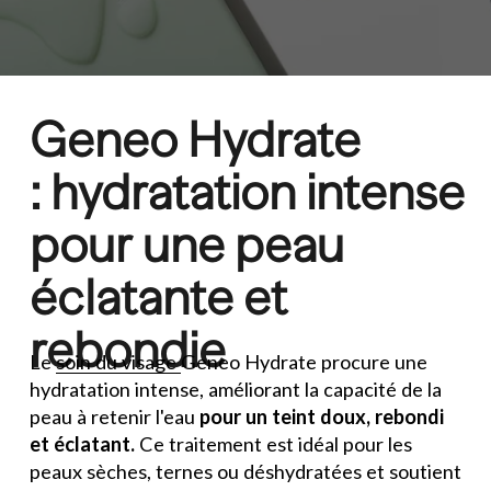
Geneo Hydrate 
: 
hydratation intense 
pour une peau 
éclatante et 
rebondie
Le 
soin du visage
Geneo Hydrate procure une 
hydratation intense, améliorant la capacité de la 
peau à retenir l'eau 
pour un teint doux, rebondi 
et éclatant.
 Ce traitement est idéal pour les 
peaux sèches, ternes ou déshydratées et soutient 