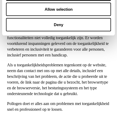
aanpasbare muiscursor en beeldbeschrijvingen.
Allow selection
Uitsluitingen:
Hoewel er alles aan is gedaan om de toegankelijkheid van alle 
Deny
pagina's en elementen te garanderen, wordt erkend dat er nog 
steeds gevallen kunnen zijn waarin bepaalde onderdelen of 
functionaliteiten niet volledig toegankelijk zijn. Er worden 
voortdurend inspanningen geleverd om de toegankelijkheid te 
verbeteren en inclusiviteit te garanderen voor alle personen, 
inclusief personen met een handicap.
Als u toegankelijkheidsproblemen tegenkomt op de website, 
neem dan contact met ons op met alle details, inclusief een 
beschrijving van het probleem, de actie die u probeerde uit te 
voeren, de link naar de pagina die u bezocht, het browsertype 
en de browserversie, het besturingssysteem en het type 
ondersteunende technologie dat u gebruikt.
Pollogen doet er alles aan om problemen met toegankelijkheid 
snel en professioneel op te lossen.