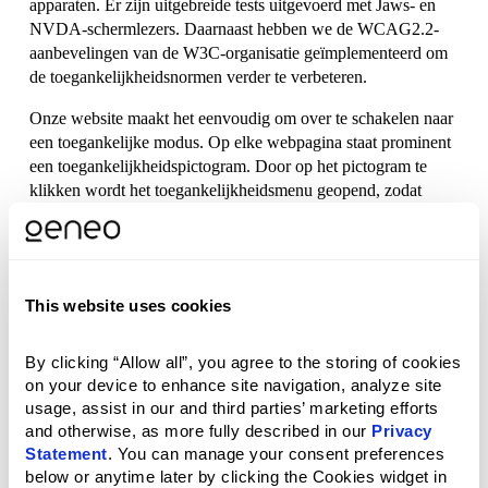
apparaten. Er zijn uitgebreide tests uitgevoerd met Jaws- en 
NVDA-schermlezers. Daarnaast hebben we de WCAG2.2-
aanbevelingen van de W3C-organisatie geïmplementeerd om 
de toegankelijkheidsnormen verder te verbeteren.
Onze website maakt het eenvoudig om over te schakelen naar 
een toegankelijke modus. Op elke webpagina staat prominent 
een toegankelijkheidspictogram. Door op het pictogram te 
klikken wordt het toegankelijkheidsmenu geopend, zodat 
gebruikers de gewenste toegankelijkheidsfuncties kunnen 
selecteren. Laat de pagina laden nadat u uw selectie hebt 
gemaakt om ervoor te zorgen dat de juiste wijzigingen worden 
toegepast.
This website uses cookies
Om de wijzigingen terug te draaien, klik je gewoon opnieuw 
op de overeenkomstige functie in het menu. De 
By clicking “Allow all”, you agree to the storing of cookies 
toegankelijkheidsinstellingen opnieuw instellen is ook een 
on your device to enhance site navigation, analyze site 
optie. De toegankelijkheidssoftware is compatibel met 
usage, assist in our and third parties’ marketing efforts 
populaire webbrowsers, zoals Chrome, Firefox, Safari en 
and otherwise, as more fully described in our 
Privacy 
Opera.
Statement
. You can manage your consent preferences 
below or anytime later by clicking the Cookies widget in 